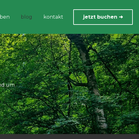
eben
blog
kontakt
jetzt buchen ➜
und um