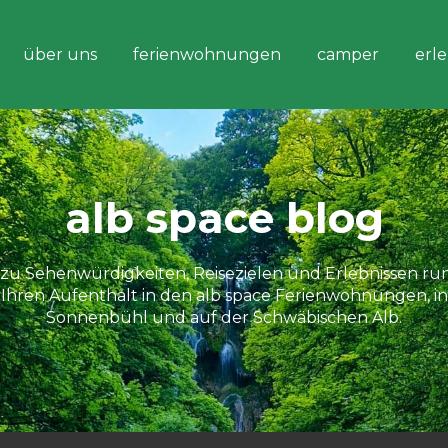
über uns
ferienwohnungen
camper
erl
alb space blog
 zu Sehenwürdigkeiten, Reisezielen und Erlebnissen r
Ihren Aufenthalt in den alb space Ferienwohnungen, in
Sonnenbühl und auf der Schwäbischen Alb.