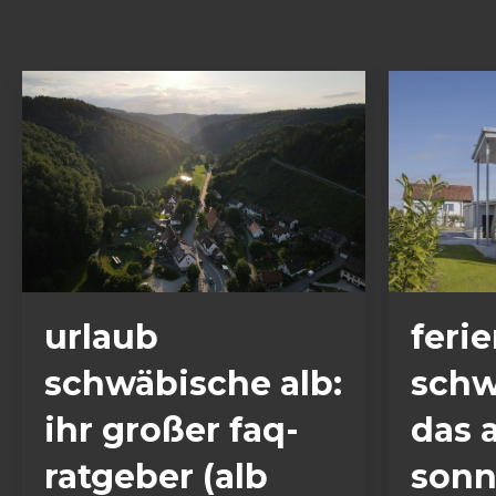
urlaub
feri
schwäbische alb:
schw
ihr großer faq-
das 
ratgeber (alb
sonn