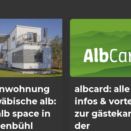
enwohnung
albcard: alle
äbische alb:
infos & vorte
alb space in
zur gästeka
enbühl
der