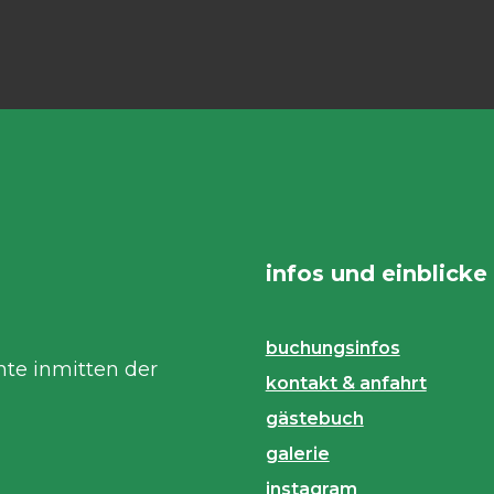
infos und einblicke
buchungsinfos
nte inmitten der
kontakt & anfahrt
gästebuch
galerie
instagram