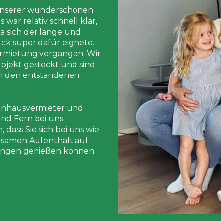
 unserer wunderschönen
war relativ schnell klar,
da sich der lange und
ck super dafür eignete.
Vermietung vergangen. Wir
ojekt gesteckt und sind
on den entstandenen
ienhausvermieter und
nd Fern bei uns
dass Sie sich bei uns wie
lsamen Aufenthalt auf
lingen genießen können.