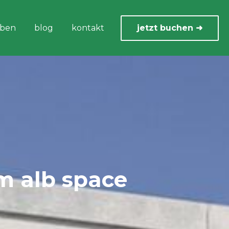
eben
blog
kontakt
jetzt buchen ➜
m alb space