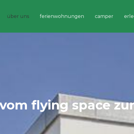
über uns
ferienwohnungen
camper
erl
 vom flying space zu